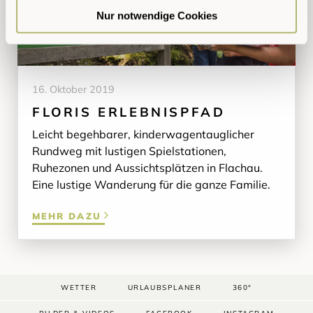
a
Nur notwendige Cookies
h
l
16. Oktober 2019
FLORIS ERLEBNISPFAD
Leicht begehbarer, kinderwagentauglicher
Rundweg mit lustigen Spielstationen,
Ruhezonen und Aussichtsplätzen in Flachau.
Eine lustige Wanderung für die ganze Familie.
MEHR DAZU
WETTER
URLAUBSPLANER
360°